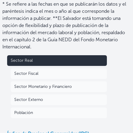
7
8
9
10
11
* Se refiere a las fechas en que se publicarán los datos y el
Real - Mensual
+5 más
paréntesis indica el mes o año al que corresponde la
Índice de Precios al
Índice de Precios al
Índice de
Consumidor (IPC)
Productor (IPP)
Producción
información a publicar. **El Salvador está tomando una
Industrial (IPI). Serie
Panorama del Banco
Índice Subyacente
desestacionalizada
Central
de Inflación (ISI)
opción de flexibilidad y plazo de publicación de la
Base dic. 2009.
+1 más
información del mercado laboral y población, respaldado
en el capítulo 2 de la Guía NEDD del Fondo Monetario
Internacional.
Sector Real
Sector Fiscal
Sector Monetario y Financiero
Sector Externo
Población