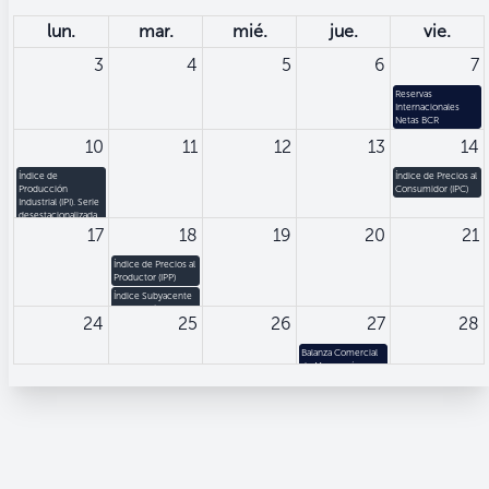
lun.
mar.
mié.
jue.
vie.
3
4
5
6
7
Reservas
Internacionales
Netas BCR
10
11
12
13
14
Índice de
Índice de Precios al
Producción
Consumidor (IPC)
Industrial (IPI). Serie
desestacionalizada
17
18
19
20
21
Panorama del Banco
Central
Índice de Precios al
Productor (IPP)
Índice Subyacente
de Inflación (ISI)
24
25
26
27
28
Base dic. 2009.
Balanza Comercial
de Mercancías.
Valores
Ingresos mensuales
31
1
2
3
4
de remesas
familiares
Gobierno Central
Consolidado
Índice de Tipo de
Cambio Efectivo