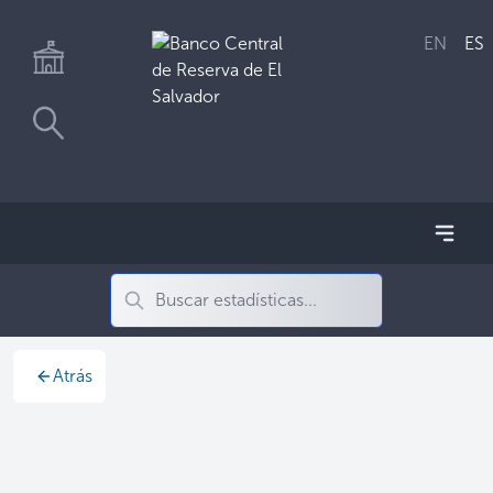
EN
ES
Atrás