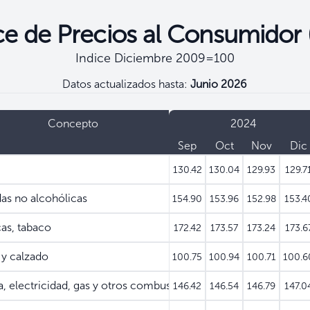
ce de Precios al Consumidor 
Indice Diciembre 2009=100
Datos actualizados hasta:
Junio 2026
Concepto
2024
Sep
Oct
Nov
Dic
130.42
130.04
129.93
129.7
as no alcohólicas
154.90
153.96
152.98
153.4
as, tabaco
172.42
173.57
173.24
173.6
 y calzado
100.75
100.94
100.71
100.6
 electricidad, gas y otros combustibles
146.42
146.54
146.79
147.0