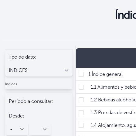
Índi
Seleccione
Filtros
Tipo de dato:
1 Índice general
Indices
1.1 Alimentos y bebid
1.2 Bebidas alcohólic
Período a consultar:
1.3 Prendas de vestir
Desde:
1.4 Alojamiento, agua,