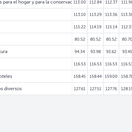
 para el hogar y para la conservación ordinaria del hogar
113.00
112.84
112.37
111.9
113.10
113.29
113.36
113.3
115.22
114.19
115.14
112.3
80.52
80.52
80.52
80.7
tura
94.34
93.98
93.62
93.4
116.53
116.53
116.53
116.5
oteles
158.45
158.44
159.00
158.7
s diversos
127.61
127.51
127.76
128.1