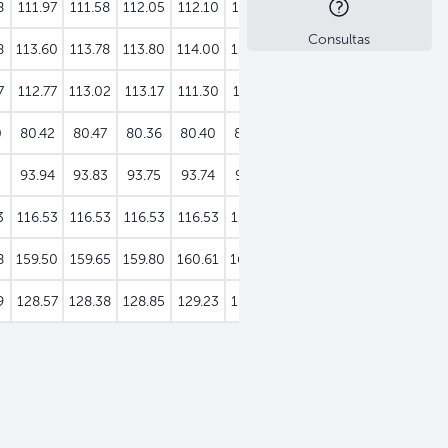
8
111.97
111.58
112.05
112.10
111.42
111.71
112.00
111.82
Consultas
8
113.60
113.78
113.80
114.00
114.30
114.71
114.94
114.99
7
112.77
113.02
113.17
111.30
111.41
111.90
112.64
110.20
0
80.42
80.47
80.36
80.40
80.37
80.33
80.33
80.34
5
93.94
93.83
93.75
93.74
93.81
93.98
93.80
94.00
3
116.53
116.53
116.53
116.53
116.53
116.53
117.07
117.07
8
159.50
159.65
159.80
160.61
160.89
161.67
162.33
162.80
9
128.57
128.38
128.85
129.23
129.01
129.38
129.06
129.19