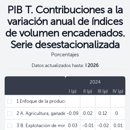
PIB T. Contribuciones a la
variación anual de índices
de volumen encadenados.
Serie desestacionalizada
Porcentajes
Datos actualizados hasta:
I 2026
Filtros
2024
Concepto
I (p)
II (p)
III (p)
IV (p)
1 Enfoque de la producción
2 A. Agricultura, ganadería, silvicultura y pesca
-0.09
0.02
0.12
0
3 B. Explotación de minas y canteras
0.03
-0.01
-0.02
0.01