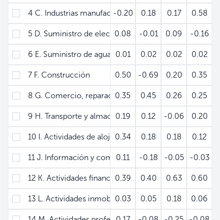
4 C. Industrias manufactureras
-0.20
0.18
0.17
0.58
5 D. Suministro de electricidad, gas, vapor y aire aco
0.08
-0.01
0.09
-0.16
-
6 E. Suministro de agua, alcantarillados y gestión de 
0.01
0.02
0.02
0.02
-
7 F. Construcción
0.50
-0.69
0.20
0.35
8 G. Comercio, reparación de vehículos automotores 
0.35
0.45
0.26
0.25
9 H. Transporte y almacenamiento
0.19
0.12
-0.06
0.20
10 I. Actividades de alojamiento y de servicio de comi
0.34
0.18
0.18
0.12
11 J. Información y comunicaciones
0.11
-0.18
-0.05
-0.03
12 K. Actividades financieras y de seguros
0.39
0.40
0.63
0.60
13 L. Actividades inmobiliarias
0.03
0.05
0.18
0.06
14 M. Actividades profesionales, científicas y técnicas
0.17
-0.08
-0.25
-0.08