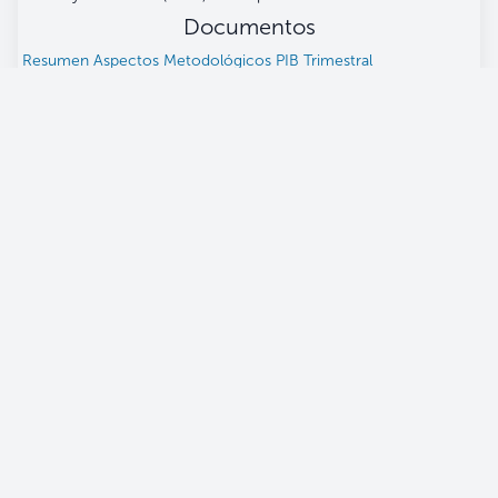
Documentos
Resumen Aspectos Metodológicos PIB Trimestral
Únete a nuestra comunidad
Banco Central De Reserva
Alameda Juan Pablo II, entre 15 y 17 Av. Norte.
Apartado Postal (106), San Salvador, El Salvador.
(503) 2281-8000