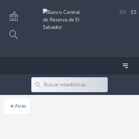
EN
ES
Atrás