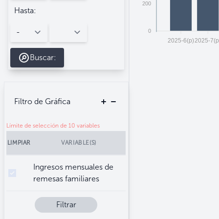
200
Hasta:
0
2025-6(p)
2025-7(p
Buscar:
Filtro de Gráfica
Límite de selección de 10 variables
LIMPIAR
VARIABLE(S)
Ingresos mensuales de
remesas familiares
Filtrar