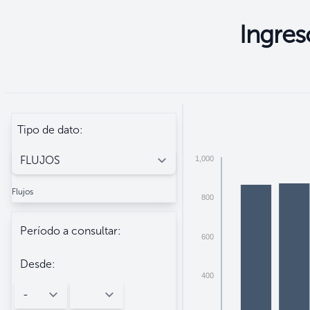
Ingres
Seleccione
Filtros
Tipo de dato:
1,000
Flujos
800
Período a consultar:
600
Desde:
400