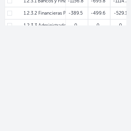
1.2.3.1 Bancos y Financieras
-1156.8
-695.8
-1114.3
1.2.3.2 Financieras Públicas
-389.5
-499.6
-529.1
1.2.3.3 Administradoras de Fondos de Pensiones
0
0
0
1.2.3.4 Bolsa de Valores
-518.9
-1541.2
-2850.
1.2.4 Otros
86.7
-534.7
-1409.
1.2.4.1 Fondo de Saneamiento y Fortalecimiento Fi
2101.2
2179.1
2300.9
1.2.4.2 Fondos del Gobierno para Préstamos
-19.1
-13.7
-15.5
1.2.4.3 Depósitos de Encaje en Moneda Extranjera
-726.9
-847.1
-1138.7
1.2.4.4 Depósitos de Otras Instituciones Financiera
-371.4
-943.3
-1370.3
1.2.4.5 Otros
-897.2
-909.6
-880
2 BASE MONETARIA
11012.6
11954.5
13026.