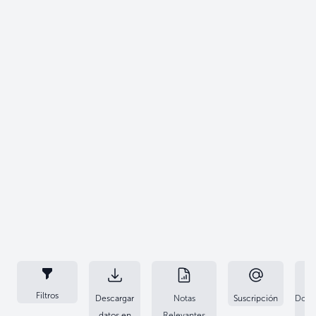
Filtros
Descargar
Notas
Suscripción
Docu
datos en
Relevantes