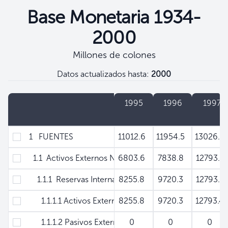
Base Monetaria 1934-
2000
Millones de colones
Datos actualizados hasta:
2000
Filtros
Concepto
1995
1996
1997
1 FUENTES
11012.6
11954.5
13026.
1.1 Activos Externos Netos
6803.6
7838.8
12793.1
1.1.1 Reservas Internacionales Netas
8255.8
9720.3
12793.1
1.1.1.1 Activos Externos Brutos
8255.8
9720.3
12793.4
1.1.1.2 Pasivos Externos de Corto Plazo
0
0
0