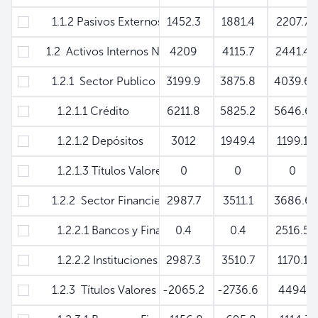
1.1.2 Pasivos Externos de Mediano y Largo Plazo
1452.3
1881.4
2207.7
1.2 Activos Internos Netos
4209
4115.7
2441.4
1.2.1 Sector Publico No Financiero
3199.9
3875.8
4039.6
1.2.1.1 Crédito
6211.8
5825.2
5646.6
1.2.1.2 Depósitos
3012
1949.4
1199.1
1.2.1.3 Títulos Valores
0
0
0
1.2.2 Sector Financiero
2987.7
3511.1
3686.6
1.2.2.1 Bancos y Financieras
0.4
0.4
2516.5
1.2.2.2 Instituciones Financieras No Monetarias
2987.3
3510.7
1170.1
1.2.3 Títulos Valores Adquiridos por:
-2065.2
-2736.6
4494