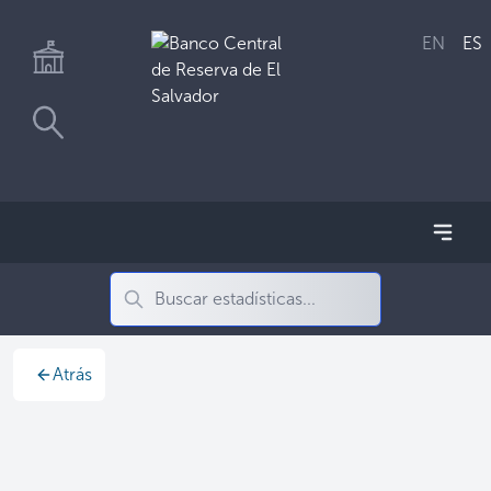
EN
ES
Atrás