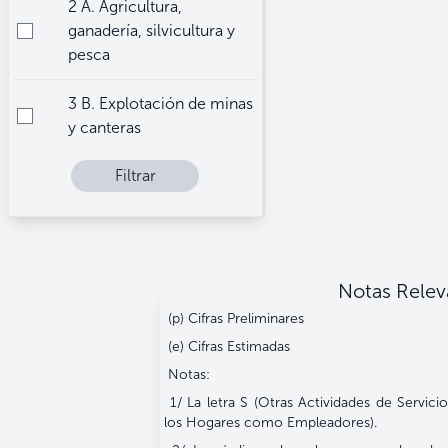
2 A. Agricultura,
ganadería, silvicultura y
pesca
3 B. Explotación de minas
y canteras
Filtrar
4 C. Industrias
manufactureras
5 D. Suministro de
electricidad, gas, vapor y
Notas Relev
aire acondicionado
(p) Cifras Preliminares
6 E. Suministro de agua,
(e) Cifras Estimadas
alcantarillados y gestión
Notas:
de desechos
1/ La letra S (Otras Actividades de Servicio)
los Hogares como Empleadores).
7 F. Construcción