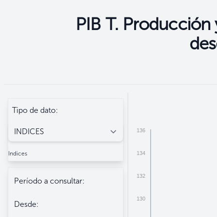
PIB T. Producción 
des
Seleccione
Filtros
Tipo de dato:
136
134
Indices
132
Período a consultar:
130
Desde: