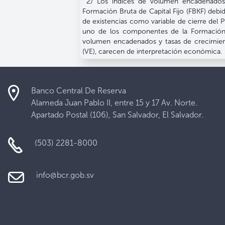
2/ Los índices de volumen encadenados 
Formación Bruta de Capital Fijo (FBKF) debido
de existencias como variable de cierre del 
8 G. Comercio,
uno de los componentes de la Formación B
reparación de vehículos
volumen encadenados y tasas de crecimient
automotores y
(VE), carecen de interpretación económica.
motocicletas
9 H. Transporte y
Banco Central De Reserva
almacenamiento
Alameda Juan Pablo II, entre 15 y 17 Av. Norte.
Apartado Postal (106), San Salvador, El Salvador.
10 I. Actividades de
alojamiento y de servicio
(503) 2281-8000
de comidas
11 J. Información y
info@bcr.gob.sv
comunicaciones
12 K. Actividades
financieras y de seguros