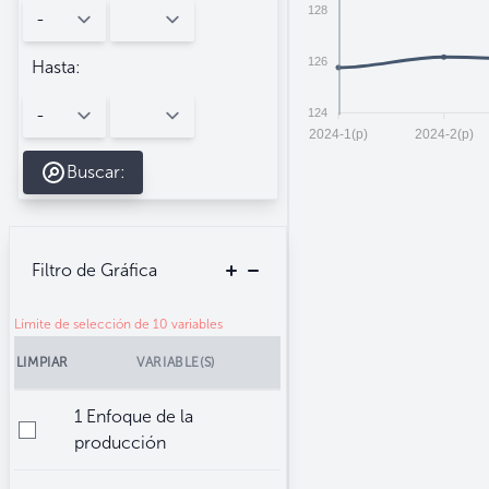
128
126
Hasta:
124
2024-1(p)
2024-2(p)
Buscar:
Filtro de Gráfica
Límite de selección de 10 variables
LIMPIAR
VARIABLE(S)
1 Enfoque de la
producción