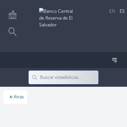
EN
ES
Atrás