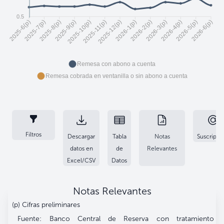
0.5
2025-7(p)
2025-8(p)
2025-10(p)
2025-11(p)
2026-1(p)
2026-2(p)
2026-4(p)
2026-5(p)
2025-6(p)
2025-9(p)
2025-12(p)
2026-3(p)
2026-6(p)
Remesa con abono a cuenta
Remesa cobrada en ventanilla o sin abono a cuenta
Filtros
Descargar
Tabla
Notas
Suscripci
datos en
de
Relevantes
Excel/CSV
Datos
Notas Relevantes
(p) Cifras preliminares
Fuente: Banco Central de Reserva con tratamiento