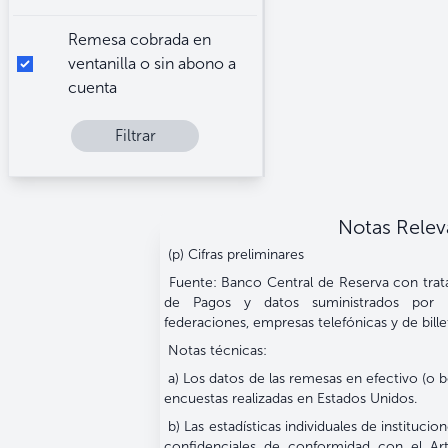
Remesa cobrada en
ventanilla o sin abono a
cuenta
Filtrar
Billeteras digitales de
criptomonedas
Efectivo o bolsillo
Notas Relev
(p) Cifras preliminares
Recargas a teléfonos
móviles
Fuente: Banco Central de Reserva con tra
de Pagos y datos suministrados por b
federaciones, empresas telefónicas y de billet
Notas técnicas:
a) Los datos de las remesas en efectivo (o b
encuestas realizadas en Estados Unidos.
b) Las estadísticas individuales de instituci
confidenciales de conformidad con el Art