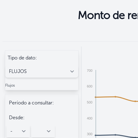
Monto de rem
Seleccione
Filtros
Tipo de dato:
700
Flujos
600
Período a consultar:
500
Desde:
400
300