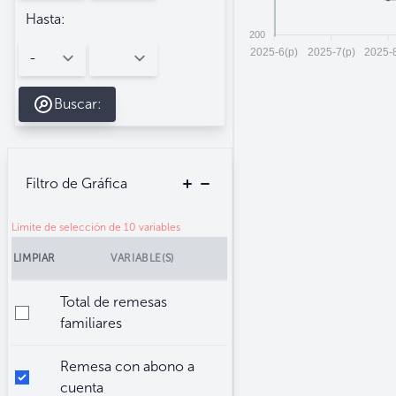
Hasta:
200
2025-6(p)
2025-7(p)
2025-8
Buscar:
Filtro de Gráfica
Límite de selección de 10 variables
LIMPIAR
VARIABLE(S)
Total de remesas
familiares
Remesa con abono a
cuenta