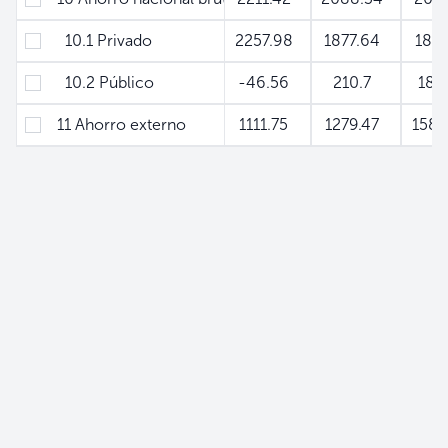
10.1 Privado
2257.98
1877.64
187
10.2 Público
-46.56
210.7
181
11 Ahorro externo
1111.75
1279.47
158