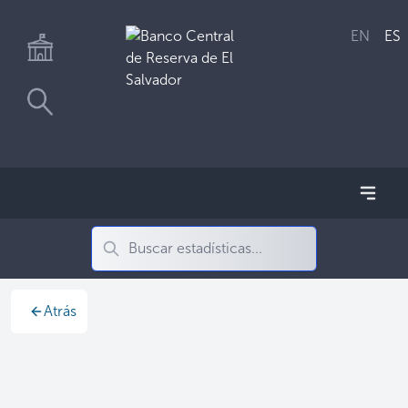
EN
ES
Atrás