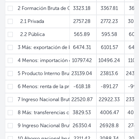
2 Formación Bruta de Capital
3323.18
3367.81
364
2.1 Privada
2757.28
2772.23
303
2.2 Pública
565.89
595.58
608
3 Más: exportación de bienes y servicios
6474.31
6101.57
642
4 Menos: importación de bienes y servicios
10797.42
10496.24
110
5 Producto Interno Bruto
23139.04
23813.6
2435
6 Menos: renta de la propiedad con el resto del mund
-618.18
-891.27
-99
7 Ingreso Nacional Bruto
22520.87
22922.33
2335
8 Más: transferencias corrientes externas netas
3829.53
4006.47
408
9 Ingreso Nacional Bruto Disponible
26350.4
26928.8
274
10 Ahorro nacional bruto
2211.42
2088.34
205