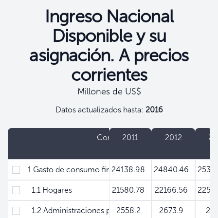
Ingreso Nacional
Disponible y su
asignación. A precios
corrientes
Millones de US$
Datos actualizados hasta:
2016
Filtros
Concepto
2011
2012
20
1 Gasto de consumo final
24138.98
24840.46
2538
1.1 Hogares
21580.78
22166.56
2256
1.2 Administraciones públicas
2558.2
2673.9
28