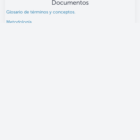
Documentos
Glosario de términos y conceptos.
Metodología.
Únete a nuestra comunidad
Banco Central De Reserva
Alameda Juan Pablo II, entre 15 y 17 Av. Norte.
Apartado Postal (106), San Salvador, El Salvador.
(503) 2281-8000