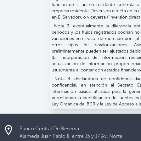
función de si un no residente controla o 
empresa residente ("inversión directa en la
en El Salvador), o viceversa ("inversión directa
Nota 3: eventualmente la diferencia ent
periodos y los flujos registrados podrían no 
variaciones en el valor de mercado por: (a) 
otros tipos de revalorizaciones. As
preliminarmente pueden ser ajustados debido
(b) incorporación de información reci
actualización de información proporciona
usualmente al contar con estados financiero
Nota 4: declaratoria de confidencialida
confidencial, en atención al Secreto Es
información básica utilizada para la gene
permitiendo la identificación de fuentes ind
Ley Orgánica del BCR y la Ley de Acceso a l
Banco Central De Reserva
Alameda Juan Pablo II, entre 15 y 17 Av. Norte.