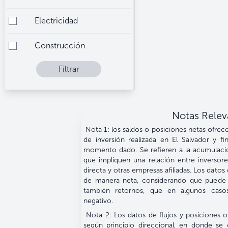
Electricidad
Construcción
Filtrar
Comercio
Transporte
Notas Relev
Información y
Nota 1: los saldos o posiciones netas ofrec
Comunicaciones
de inversión realizada en El Salvador y fi
momento dado. Se refieren a la acumulació
Actividades Financieras y
que impliquen una relación entre inversore
de Seguros
directa y otras empresas afiliadas. Los datos
de manera neta, considerando que puede
también retornos, que en algunos caso
Otros Servicios
negativo.
Nota 2: Los datos de flujos y posiciones 
Total
según principio direccional, en donde se 