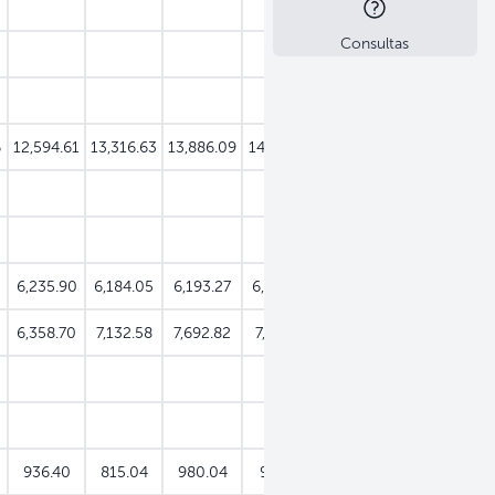
Consultas
6
12,594.61
13,316.63
13,886.09
14,011.52
14,081.29
6,235.90
6,184.05
6,193.27
6,298.36
6,248.66
6,358.70
7,132.58
7,692.82
7,713.17
7,832.62
936.40
815.04
980.04
957.31
956.46