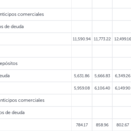
ticipos comerciales
s de deuda
11,590.94
11,773.22
12,499.1
pósitos
euda
5,631.86
5,666.83
6,349.26
5,959.08
6,106.40
6,149.90
nticipos comerciales
os de deuda
784.17
858.96
802.67