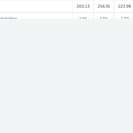
200.13
256.91
223.98
pósitos
1.01
1.01
1.07
euda
nticipos comerciales
s de deuda
199.12
255.90
222.91
584.04
602.05
578.70
577.54
595.55
572.61
epósitos
deuda
6.50
6.50
6.08