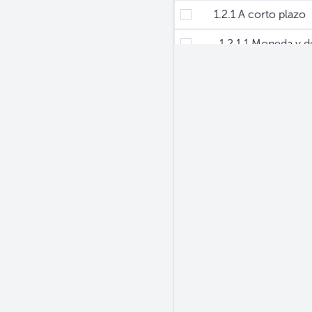
1.2.1 A corto plazo
1.2.1.1 Moneda y de
1.2.1.2 Títulos de d
1.2.1.3 Préstamos
1.2.1.4 Créditos y a
1.2.1.5 Otros pasivo
1.2.2 A largo plazo
1.2.2.1 DEG´s
1.2.2.2 Moneda y d
1.2.2.3 Títulos de 
1.2.2.4 Préstamos