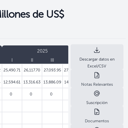
illones de US$
2025
2026
Descargar datos en
I
II
III
IV
I
Excel/CSV
2
25,490.71
26,117.70
27,093.95
27,252.90
27,472.90
6
12,594.61
13,316.63
13,886.09
14,011.52
14,081.29
Notas Relevantes
0
0
0
0
0
Suscripción
Documentos