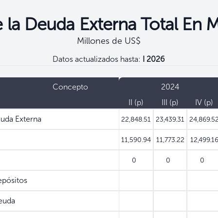
e la Deuda Externa Total En M
Millones de US$
Datos actualizados hasta:
I 2026
Concepto
2024
II (p)
III (p)
IV (p)
euda Externa
22,848.51
23,439.31
24,869.5
11,590.94
11,773.22
12,499.1
0
0
0
pósitos
euda