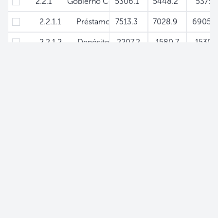
2.2.1 Gobierno Central Neto
5306.1
5448.2
5375
2.2.1.1 Préstamos
7513.3
7028.9
6905.
2.2.1.2 Depósito
-2207.2
-1580.7
-1530.
2.2.2 Resto del Gobierno General
-1212.1
-1544.9
-200
2.2.2.1 Préstamos
78.2
93.9
84.8
2.2.2.2 Depósitos
-1290.3
-1638.8
-2089.
2.2.3 Empresas Publicas No Financieras
-1420
-1135.5
-817.
2.2.3.1 Préstamos
0
0.2
0
2.2.3.2 Depósitos
-1420
-1135.7
-817.
2.3 Pasivos con Instituciones Financieras No Mone
-3670.8
-4275.5
-5203.
2.4 Pasivos con el Sector Privado - Títulos Valore
0
0
0