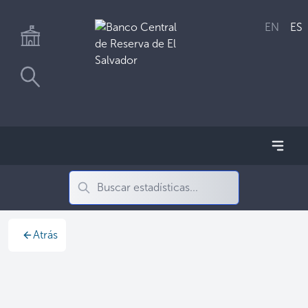
EN
ES
Atrás