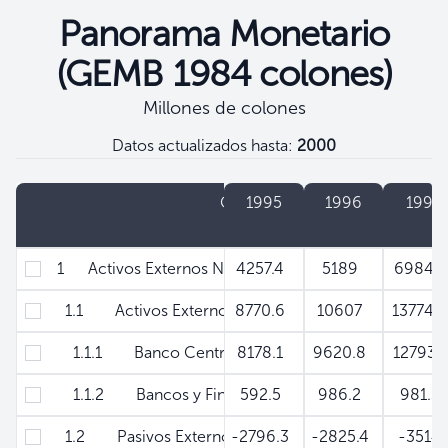
Panorama Monetario
(GEMB 1984 colones)
Millones de colones
Datos actualizados hasta:
2000
Filtros
Concepto
1995
1996
1997
1 Activos Externos Netos
4257.4
5189
6984.
1.1 Activos Externos Brutos
8770.6
10607
13774.
1.1.1 Banco Central de Reserva
8178.1
9620.8
12793.
1.1.2 Bancos y Financieras
592.5
986.2
981.3
1.2 Pasivos Externos de Corto Plazo
-2796.3
-2825.4
-351