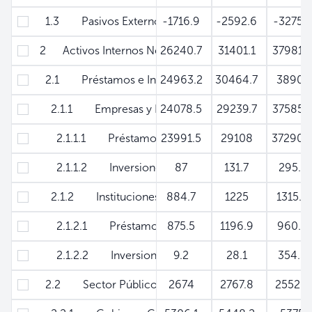
1.3 Pasivos Externos de Mediano y Largo Plazo
-1716.9
-2592.6
-3275.
2 Activos Internos Netos
26240.7
31401.1
37981.
2.1 Préstamos e Inversiones al Sector Privado
24963.2
30464.7
3890
2.1.1 Empresas y Particulares - Neto
24078.5
29239.7
37585.
2.1.1.1 Préstamos
23991.5
29108
37290.
2.1.1.2 Inversiones
87
131.7
295.1
2.1.2 Instituciones Financieras No Monetarias
884.7
1225
1315.
2.1.2.1 Préstamos
875.5
1196.9
960.
2.1.2.2 Inversiones
9.2
28.1
354.5
2.2 Sector Público No Financiero Neto
2674
2767.8
2552.