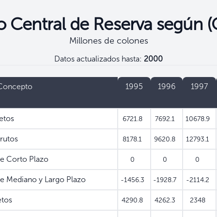
 Central de Reserva según 
Millones de colones
Datos actualizados hasta:
2000
Concepto
1995
1996
1997
etos
6721.8
7692.1
10678.9
rutos
8178.1
9620.8
12793.1
e Corto Plazo
0
0
0
e Mediano y Largo Plazo
-1456.3
-1928.7
-2114.2
etos
4290.8
4262.3
2348