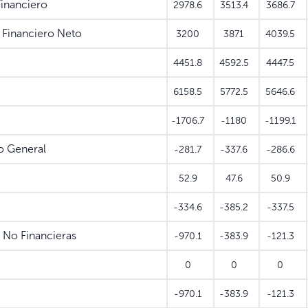
inanciero
2978.6
3513.4
3686.7
Financiero Neto
3200
3871
4039.5
4451.8
4592.5
4447.5
6158.5
5772.5
5646.6
-1706.7
-1180
-1199.1
o General
-281.7
-337.6
-286.6
52.9
47.6
50.9
-334.6
-385.2
-337.5
No Financieras
-970.1
-383.9
-121.3
0
0
0
-970.1
-383.9
-121.3