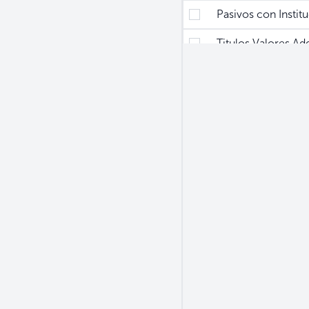
Pasivos con Institu
Titulos Valores Adq
Bancos Comerciales
Instituciones Finan
Administradoras de
Bolsa de Valores
Sector Privado
Otras
Encaje en Moneda 
Depósitos
Certificados de En