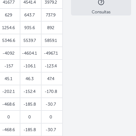
4167.7
4541.4
3979.2
Consultas
629
643.7
737.9
1254.6
935.6
892
5346.6
5539.7
5859.1
-4092
-4604.1
-4967.1
-157
-106.1
-123.4
45.1
46.3
47.4
-202.1
-152.4
-170.8
-468.6
-185.8
-30.7
0
0
0
-468.6
-185.8
-30.7