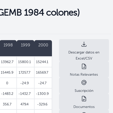
(GEMB 1984 colones)
1998
1999
2000
Descargar datos en
Excel/CSV
13962.7
15800.1
15244.1
15445.9
17257.7
16569.7
Notas Relevantes
0
-24.9
-24.7
Suscripción
-1483.2
-1432.7
-1300.9
356.7
479.4
-329.6
Documentos