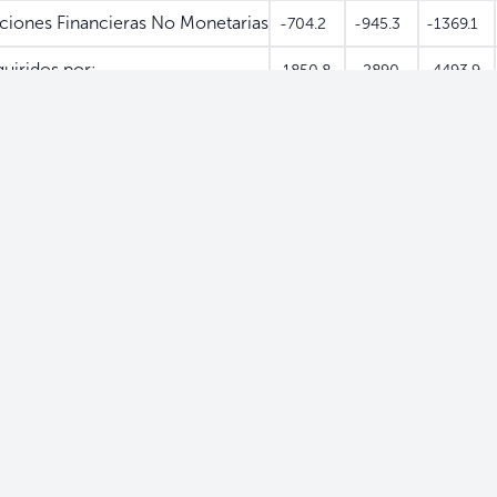
ciones Financieras No Monetarias
-704.2
-945.3
-1369.1
uiridos por:
-1850.8
-2890
-4493.9
 y Financieras
-1315
-855.8
-1114.3
cieras No Monetarias
-16.9
-493.1
-529.1
 Fondos de Pensiones
0
0
0
-518.9
-1541.1
-2850.6
0
0
0
0
0
0
Extranjera
-714
-839.8
-1138.7
-714
-839.8
-559.6
caje
0
0
-579.1