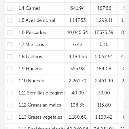
1.4 Carnes
641.94
487.66
52
1.5 Aves de corral
1,147.53
1,299.11
1,2
1.6 Pescados
10,045.34
17,375.39
8,9
1.7 Mariscos
6.42
0.16
0
1.8 Lácteos
4,184.63
5,052.91
4,6
1.9 Huevos
355.98
184.08
20
1.10 Nueces
2,261.70
2,461.99
2,2
1.11 Semillas oleaginosas
40.09
39.90
2
1.12 Grasas animales
108.35
113.80
14
1.13 Grasas vegetales
1,180.60
1,100.42
88