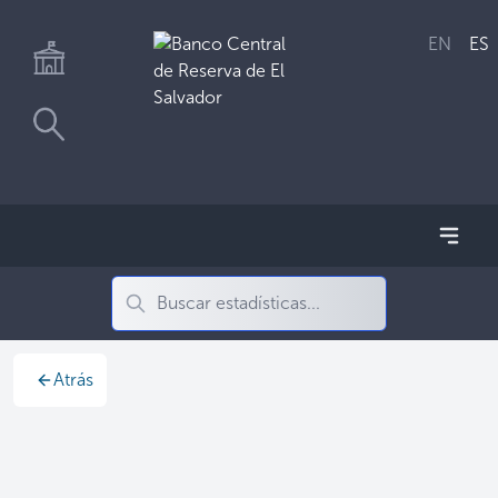
EN
ES
Atrás