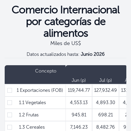
Comercio Internacional
por categorías de
alimentos
Miles de US$
Datos actualizados hasta:
Junio 2026
Filtros
Concepto
Jun (p)
Jul (p)
Ag
1 Exportaciones (FOB)
119,744.77
127,932.49
131,
1.1 Vegetales
4,553.13
4,893.30
4,3
1.2 Frutas
945.81
698.21
27
1.3 Cereales
7,146.23
8,482.76
9,0