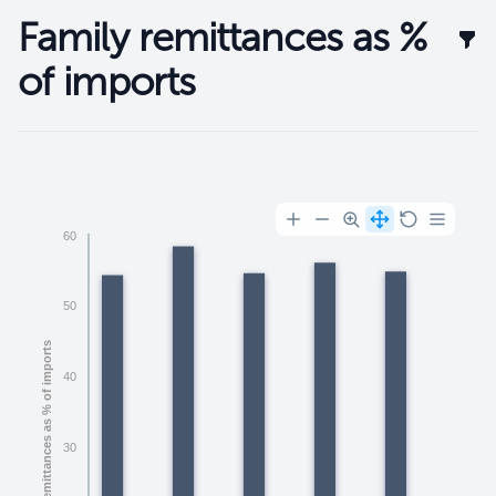
Family remittances as %
Filt
of imports
Filtros
60
50
Family remittances as % of imports
40
30