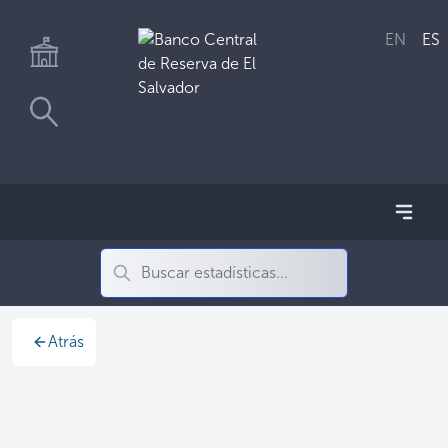
EN
ES
Atrás