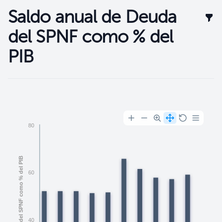
Saldo anual de Deuda
Filt
del SPNF como % del
PIB
Filtros
80
Saldo anual de Deuda del SPNF como % del PIB
60
40