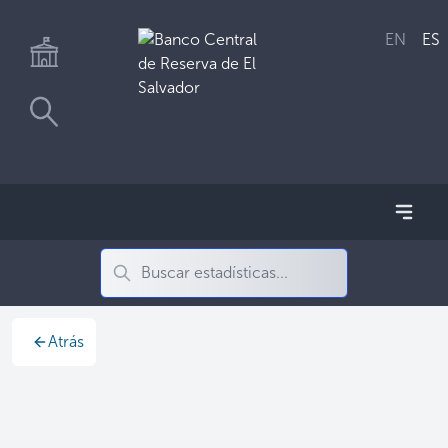
EN
ES
Atrás