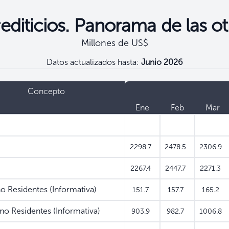
editicios. Panorama de las o
Millones de US$
Datos actualizados hasta:
Junio 2026
Concepto
Ene
Feb
Mar
2298.7
2478.5
2306.9
2267.4
2447.7
2271.3
Residentes (Informativa)
151.7
157.7
165.2
o Residentes (Informativa)
903.9
982.7
1006.8