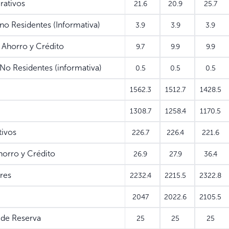
ativos
21.6
20.9
25.7
o Residentes (Informativa)
3.9
3.9
3.9
Ahorro y Crédito
9.7
9.9
9.9
o Residentes (informativa)
0.5
0.5
0.5
1562.3
1512.7
1428.5
1308.7
1258.4
1170.5
ivos
226.7
226.4
221.6
orro y Crédito
26.9
27.9
36.4
res
2232.4
2215.5
2322.8
2047
2022.6
2105.5
de Reserva
25
25
25