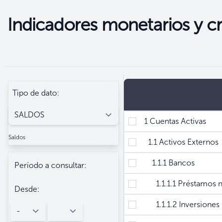
Indicadores monetarios y cr
Seleccione
Filtros
Tipo de dato:
1 Cuentas Activas
Saldos
1.1 Activos Externos
1.1.1 Bancos
Período a consultar:
1.1.1.1 Préstamos no 
Desde:
1.1.1.2 Inversiones n