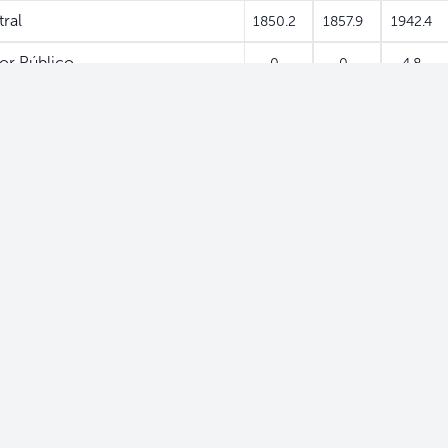
ral
1850.2
1857.9
1942.4
or Público
0
0
4.8
s
131.6
99.9
98.4
es Financieras
40.3
39.8
35
ivos
182.1
189.7
212.5
orro y Crédito
3.2
3.3
4.8
14719.2
14760.7
14850.8
13160.5
13196.7
13275.2
inancieras (Empresas Privadas)
5777.1
5840
5903.3
culares)
7306
7276
7292.8
or Público
77.4
80.7
79.1