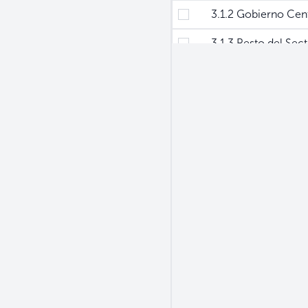
3.1.2 Gobierno Cent
3.1.3 Resto del Sect
3.1.4 Otros Sectore
3.1.5 Otras Sociedad
3.2 Bancos Cooperat
3.3 Sociedades de Ah
4 Prestamos
4.1 Bancos
4.1.1 Sociedades no F
4.1.2 Hogares (Parti
4.1.3 Resto del Sect