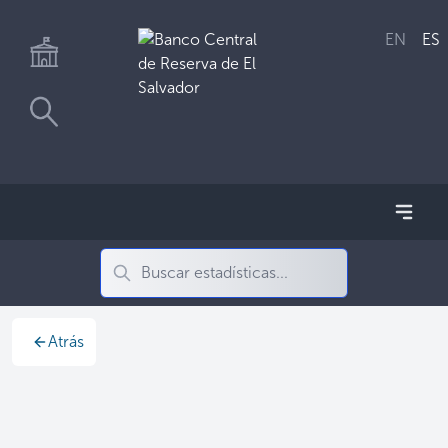
EN
ES
Atrás