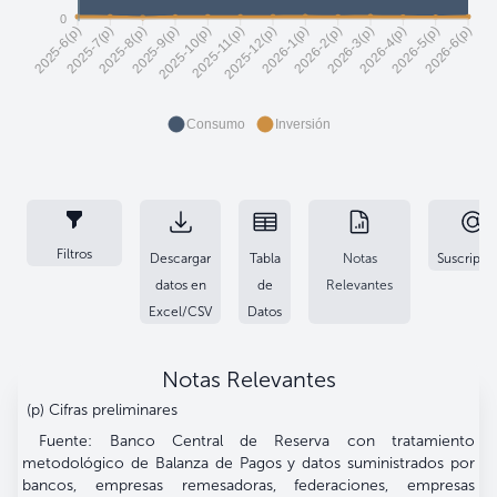
0
2025-7(p)
2025-8(p)
2025-10(p)
2025-11(p)
2026-1(p)
2026-2(p)
2026-4(p)
2026-5(p)
2025-6(p)
2025-9(p)
2025-12(p)
2026-3(p)
2026-6(p)
Consumo
Inversión
Filtros
Descargar
Tabla
Notas
Suscripci
datos en
de
Relevantes
Excel/CSV
Datos
Notas Relevantes
(p) Cifras preliminares
Fuente: Banco Central de Reserva con tratamiento
metodológico de Balanza de Pagos y datos suministrados por
bancos, empresas remesadoras, federaciones, empresas