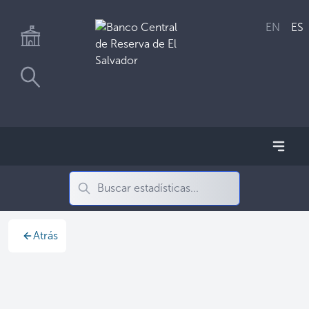
EN
ES
Atrás