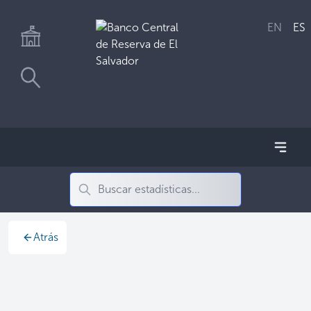
EN
ES
Atrás