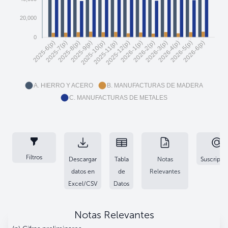
20,000
0
2025-7(p)
2025-8(p)
2025-9(p)
2025-10(p)
2025-11(p)
2025-12(p)
2026-1(p)
2026-2(p)
2026-4(p)
2026-5(p)
2026-6(p)
2025-6(p)
2026-3(p)
A. HIERRO Y ACERO
B. MANUFACTURAS DE MADERA
C. MANUFACTURAS DE METALES
Filtros
Descargar
Tabla
Notas
Suscripci
datos en
de
Relevantes
Excel/CSV
Datos
Notas Relevantes