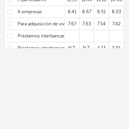
A empresas
8.41
8.67
8.51
8.03
Para adquisición de vivienda
7.67
7.63
7.54
7.42
Préstamos interbancarios
Préstamos interbancarios - Hasta 7 días plazo
N.T.
N.T.
4.13
3.91
Rendimiento de reportos (Bolsa de Valores)
Rendimiento de reportos hasta 7 días plazo (Bolsa de 
2.42
2.71
3.06
3.29