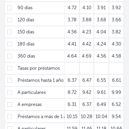
90 días
4.72
4.10
3.91
3.92
120 días
3.78
3.88
3.68
3.66
150 días
4.56
4.23
4.04
3.82
180 días
4.41
4.42
4.24
4.30
360 días
4.64
4.69
4.56
4.58
Tasas por préstamos
Préstamos hasta 1 año plazo
6.37
6.47
6.55
6.61
A particulares
8.72
9.42
9.61
9.99
A empresas
6.31
6.37
6.49
6.52
Préstamos a más de 1 año
10.15
10.28
10.04
9.54
A particulares
11.59
11.46
11.18
10.66
1