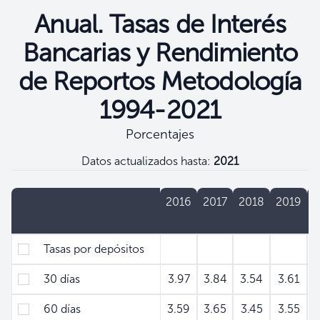
Anual. Tasas de Interés
Bancarias y Rendimiento
de Reportos Metodología
1994-2021
Porcentajes
Datos actualizados hasta:
2021
Filtros
Concepto
2016
2017
2018
2019
2
Tasas por depósitos
30 días
3.97
3.84
3.54
3.61
60 días
3.59
3.65
3.45
3.55