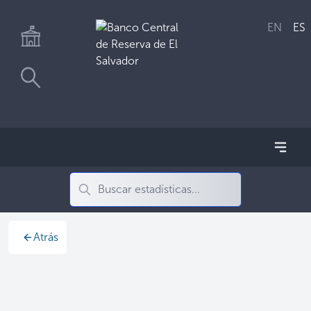
EN
ES
Atrás