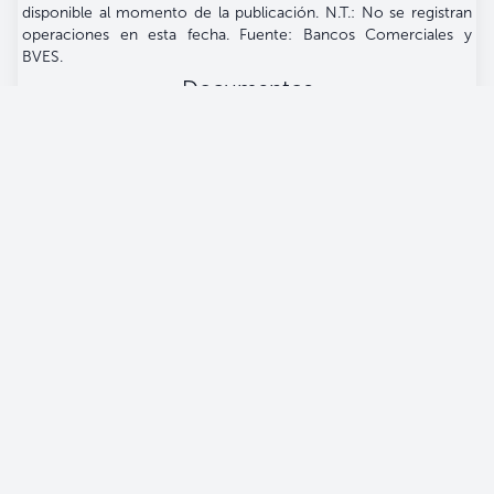
disponible al momento de la publicación. N.T.: No se registran
operaciones en esta fecha. Fuente: Bancos Comerciales y
BVES.
Documentos
Únete a nuestra comunidad
Banco Central De Reserva
Alameda Juan Pablo II, entre 15 y 17 Av. Norte.
Apartado Postal (106), San Salvador, El Salvador.
(503) 2281-8000