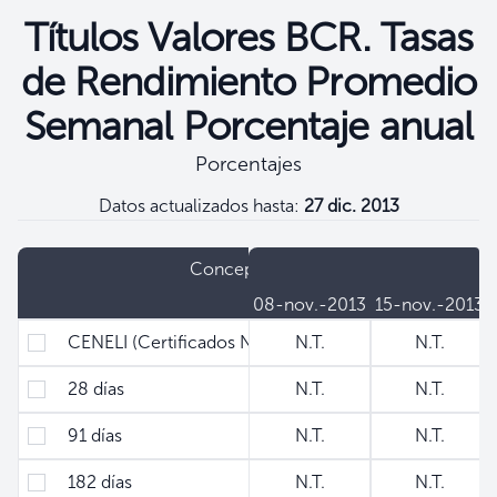
Títulos Valores BCR. Tasas
de Rendimiento Promedio
Semanal Porcentaje anual
Porcentajes
Datos actualizados hasta:
27 dic. 2013
Filtros
Concepto
08-nov.-2013
15-nov.-2013
CENELI (Certificados Negociables de Liquidez)
N.T.
N.T.
28 días
N.T.
N.T.
91 días
N.T.
N.T.
182 días
N.T.
N.T.