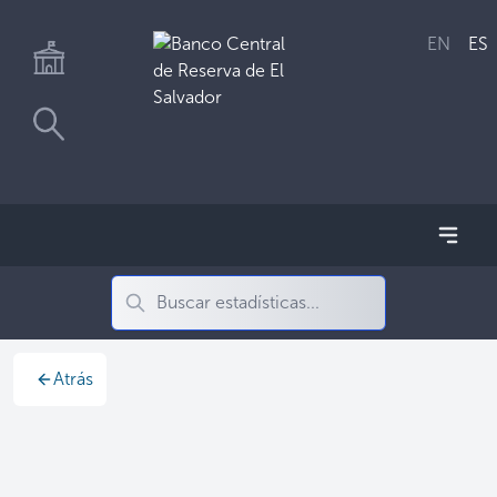
EN
ES
Atrás