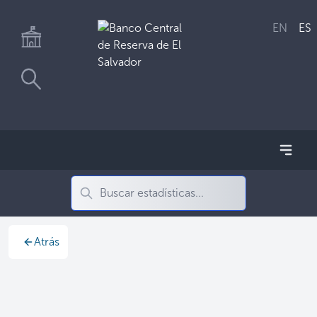
EN
ES
Atrás