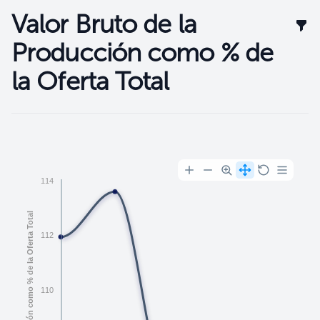
Valor Bruto de la
Filt
Producción como % de
la Oferta Total
Filtros
114
Valor Bruto de la Producción como % de la Oferta Total
112
110