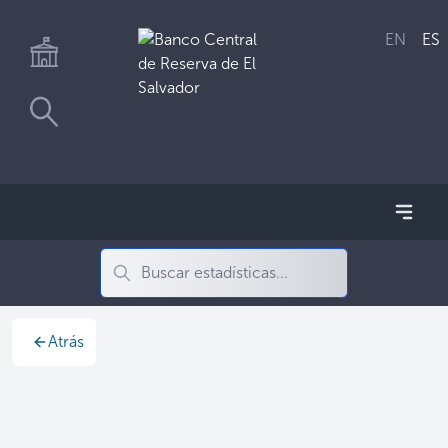
EN
ES
Atrás