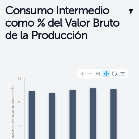
Consumo Intermedio
Filt
como % del Valor Bruto
de la Producción
Filtros
50
Consumo Intermedio como % del Valor Bruto de la Producción
40
30