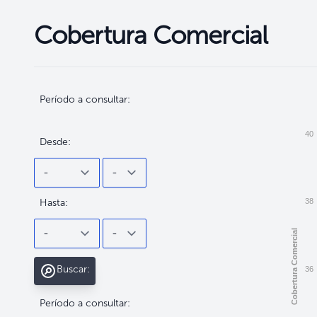
Cobertura Comercial
Filtros
Filtros
Período a consultar:
40
Desde:
Hasta:
38
Cobertura Comercial
Buscar:
36
Período a consultar: