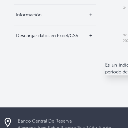
34
Información
Descargar datos en Excel/CSV
32
20
Es un indi
período d
Banco Central De Reserva
Alameda Juan Pablo II, entre 15 y 17 Av. Norte.